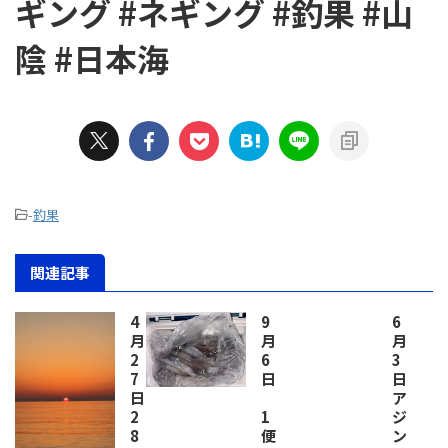
ギング #ネギング #釣果 #山
陰 #日本海
-
釣果
関連記事
4
9
6
月
月
月
2
6
3
7
日
日
日
ア
2
1
ジ
8
便
ン