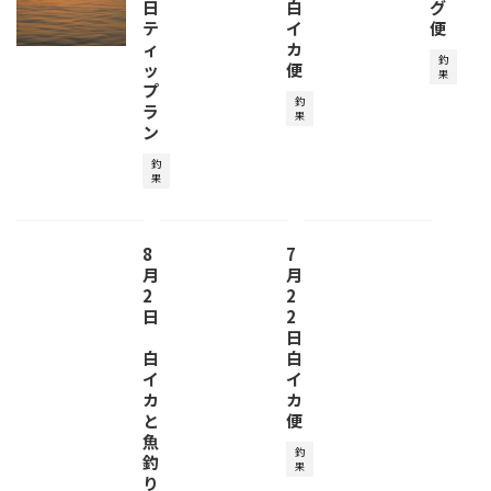
日
白
グ
テ
イ
便
ィ
カ
釣
ッ
便
果
プ
釣
ラ
果
ン
釣
果
8
7
月
月
2
2
日
2
日
白
白
イ
イ
カ
カ
と
便
魚
釣
釣
果
り