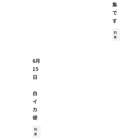
集
で
す
釣
果
6月
15
日
白
イ
カ
便
釣
果