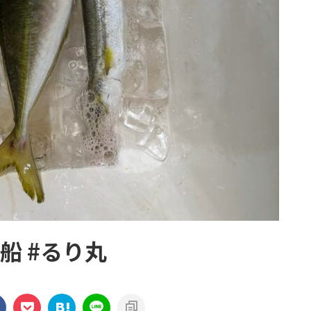
漁船 #るり丸