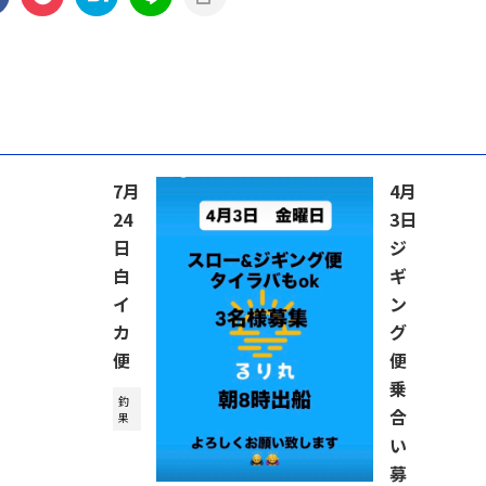
7月
4月
24
3日
日
ジ
白
ギ
イ
ン
カ
グ
便
便
乗
釣
合
果
い
募