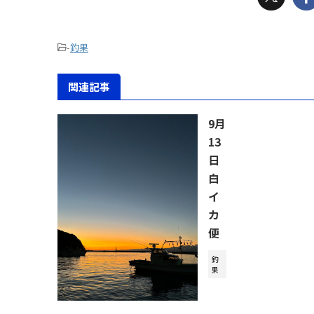
-
釣果
関連記事
9月
13
日
白
イ
カ
便
釣
果