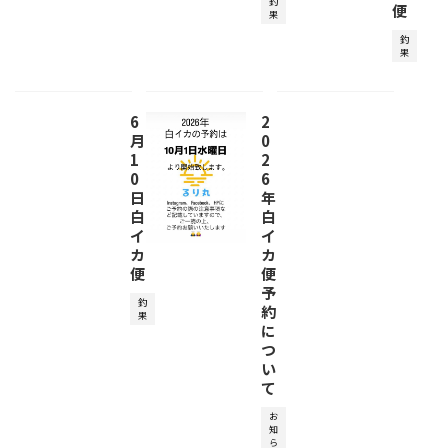
釣
便
果
釣
果
6
2
月
0
1
2
0
6
日
年
白
白
イ
イ
カ
カ
便
便
予
釣
約
果
に
つ
い
て
お
知
ら