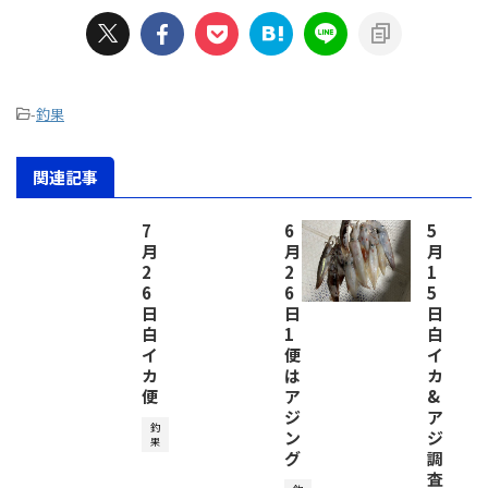
-
釣果
関連記事
7
6
5
月
月
月
2
2
1
6
6
5
日
日
日
白
1
白
イ
便
イ
カ
は
カ
便
ア
&
ジ
ア
釣
ン
ジ
果
グ
調
査