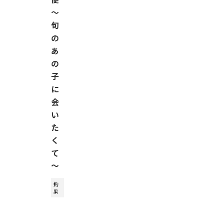
〜
旬
の
あ
の
子
に
会
い
た
く
て
〜
釣
果