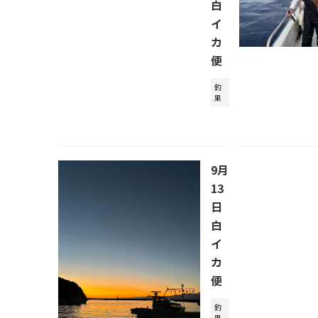
白
イ
カ
便
釣
果
9月
13
日
白
イ
カ
便
釣
果