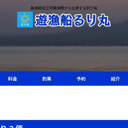
島根県松江市美保関から出港する釣り船
料金
釣果
予約
紹介