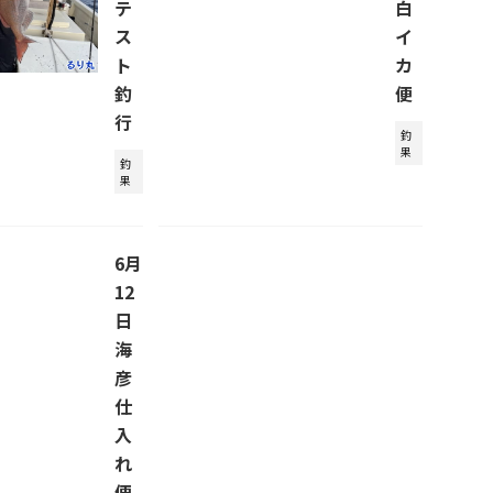
テ
白
ス
イ
ト
カ
釣
便
行
釣
果
釣
果
6月
12
日
海
彦
仕
入
れ
便