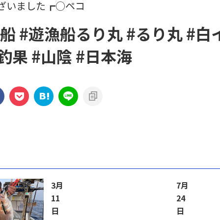
ざいました┏○ペコ
漁船 #遊漁船るり丸 #るり丸 #白
釣果 #山陰 #日本海
3月
7月
11
24
日
日